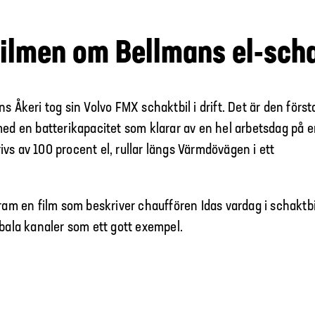
filmen om Bellmans el-scha
s Åkeri tog sin Volvo FMX schaktbil i drift. Det är den först
med en batterikapacitet som klarar av en hel arbetsdag på 
vs av 100 procent el, rullar längs Värmdövägen i ett
fram en film som beskriver chauffören Idas vardag i schaktbi
obala kanaler som ett gott exempel.