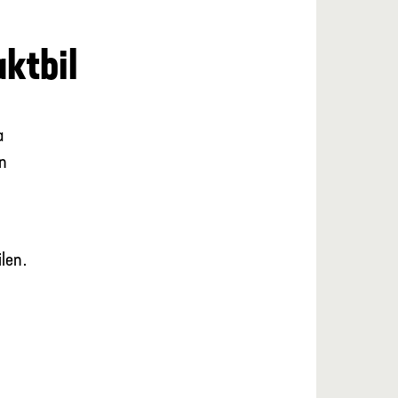
ktbil
a
en
len.