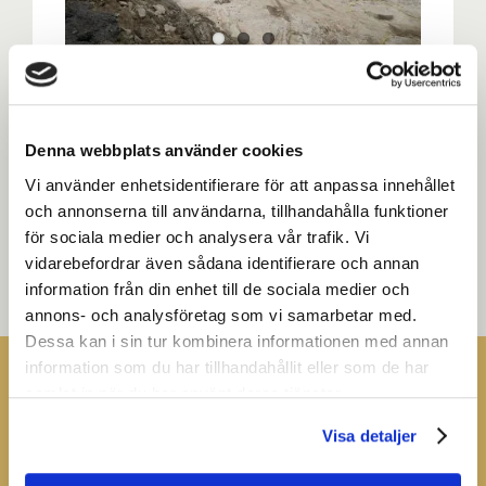
Denna webbplats använder cookies
Vi använder enhetsidentifierare för att anpassa innehållet
och annonserna till användarna, tillhandahålla funktioner
för sociala medier och analysera vår trafik. Vi
vidarebefordrar även sådana identifierare och annan
information från din enhet till de sociala medier och
annons- och analysföretag som vi samarbetar med.
Dessa kan i sin tur kombinera informationen med annan
information som du har tillhandahållit eller som de har
VI ÄR EN DEL AV
BELLMAN
samlat in när du har använt deras tjänster.
GROUP
Visa detaljer