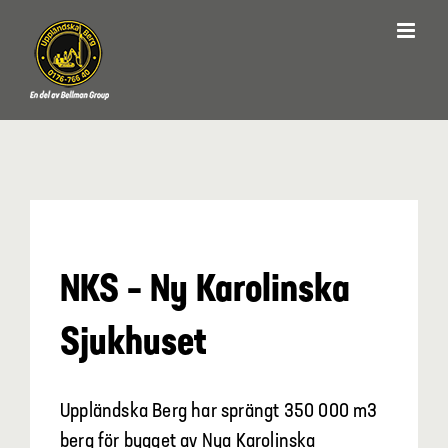
Fortsätt
till
innehållet
NKS – Ny Karolinska
Sjukhuset
Uppländska Berg har sprängt 350 000 m3
berg för bygget av Nya Karolinska