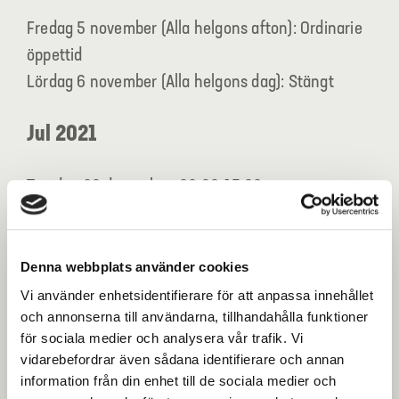
Fredag 5 november (Alla helgons afton): Ordinarie
öppettid
Lördag 6 november (Alla helgons dag): Stängt
Jul 2021
Torsdag 23 december: 06:30-15:00
Fredag 24 december (Julafton): Stängt
Lördag 25 december (Juldagen): Stängt
Söndag 26 december (Annandag jul): Stängt
Denna webbplats använder cookies
Vi använder enhetsidentifierare för att anpassa innehållet
Nyår 2021/2022
och annonserna till användarna, tillhandahålla funktioner
för sociala medier och analysera vår trafik. Vi
vidarebefordrar även sådana identifierare och annan
Måndag 27 december: Ordinarie öppettid
information från din enhet till de sociala medier och
Tisdag 28 december: Ordinarie öppettid