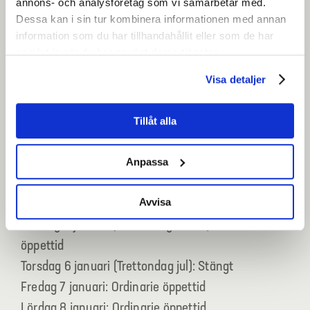
annons- och analysföretag som vi samarbetar med.
Dessa kan i sin tur kombinera informationen med annan
Onsdag 29 december: Ordinarie öppettid
information som du har tillhandahållit eller som de har
Torsdag 30 december: 06:30-15:00
samlat in när du har använt deras tjänster.
Fredag 31 december (Nyårsafton): Stängt
Visa detaljer
Lördag 1 januari: Stängt
Söndag 2 januari: Stängt
Tillåt alla
Trettonhelgen 2022
Anpassa
Måndag 3 januari: Ordinarie öppettid
Avvisa
Tisdag 4 januari: Ordinarie öppettid
Onsdag 5 januari (Trettondagsafton): Ordinarie
öppettid
Torsdag 6 januari (Trettondag jul): Stängt
Fredag 7 januari: Ordinarie öppettid
Lördag 8 januari: Ordinarie öppettid